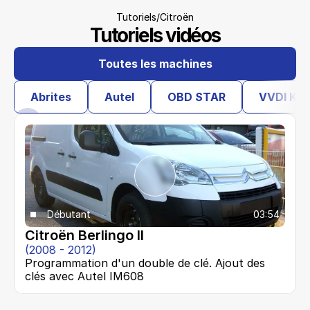
/
Tutoriels
Citroën
Tutoriels vidéos
Toutes les machines
Abrites
Autel
OBD STAR
VVDI Key
Débutant
03:54
Citroën Berlingo II
(2008 - 2012)
Programmation d'un double de clé. Ajout des 
clés avec Autel IM608