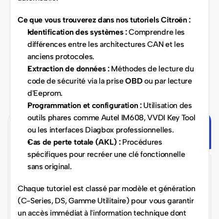
Ce que vous trouverez dans nos tutoriels Citroën :
Identification des systèmes :
 Comprendre les 
différences entre les architectures CAN et les 
anciens protocoles.
Extraction de données :
 Méthodes de lecture du 
code de sécurité via la prise 
OBD
 ou par lecture 
d'Eeprom.
Programmation et configuration :
 Utilisation des 
outils phares comme Autel IM608, VVDI Key Tool 
ou les interfaces Diagbox professionnelles.
Rejoignez nous dès 
Cas de perte totale (AKL) :
 Procédures 
spécifiques pour recréer une clé fonctionnelle 
maintenant !
sans original.
Chaque tutoriel est classé par modèle et génération 
Partenariat, franchise, formation ou tutoriels 
(C-Series, DS, Gamme Utilitaire) pour vous garantir 
: nous vous aidons à concrétiser votre 
un accès immédiat à l'information technique dont 
projet.