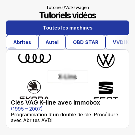
/
Tutoriels
Volkswagen
Tutoriels vidéos
Toutes les machines
Abrites
Autel
OBD STAR
VVDI Key
Débutant
02:19
Clés VAG K-line avec Immobox
(1995 – 2007)
Programmation d'un double de clé. Procédure 
avec Abrites AVDI