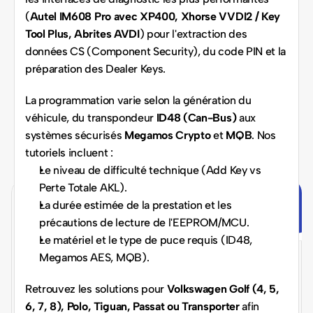
(
Autel IM608 Pro avec XP400, Xhorse VVDI2 / Key 
Tool Plus, Abrites AVDI
) pour l'extraction des 
données CS (Component Security), du code PIN et la 
préparation des Dealer Keys.
La programmation varie selon la génération du 
véhicule, du transpondeur 
ID48 (Can-Bus)
 aux 
systèmes sécurisés 
Megamos Crypto
 et 
MQB
. Nos 
tutoriels incluent :
Le niveau de difficulté technique (Add Key vs 
Perte Totale AKL).
La durée estimée de la prestation et les 
Rejoignez nous dès 
précautions de lecture de l'EEPROM/MCU.
Le matériel et le type de puce requis (ID48, 
maintenant !
Megamos AES, MQB).
Retrouvez les solutions pour 
Volkswagen Golf (4, 5, 
Partenariat, franchise, formation ou tutoriels 
6, 7, 8), Polo, Tiguan, Passat ou Transporter
 afin 
: nous vous aidons à concrétiser votre 