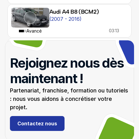
Audi A4 B8 (BCM2) 
(2007 - 2016)
03:13
Avancé
Audi A6 C6
(2004 - 2011)
Rejoignez nous dès 
03:39
Avancé
maintenant !
BMW Génération E (EWS3) 
(1998 - 2005)
Partenariat, franchise, formation ou tutoriels 
04:12
: nous vous aidons à concrétiser votre 
Confirmé
projet.
Voir plus
Contactez nous