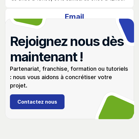
Email
contact@cleautoacademy.fr
Rejoignez nous dès 
Téléphone
03 28 58 76 35
maintenant !
Adresse
Partenariat, franchise, formation ou tutoriels 
39 rue de Paris, 59140 Dunkerque
: nous vous aidons à concrétiser votre 
projet.
Contactez nous