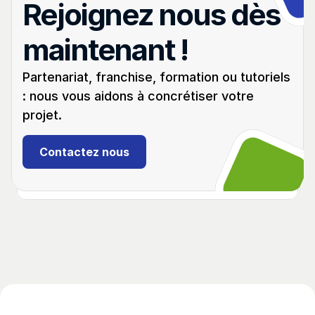
Rejoignez nous dès 
maintenant !
Partenariat, franchise, formation ou tutoriels 
: nous vous aidons à concrétiser votre 
projet.
Débutant
03:02
Citroën Xsara Picasso
Contactez nous
(2004 - 2010)
Programmation d'un double de clé. Ajout des 
clés avec Abrites AVDI