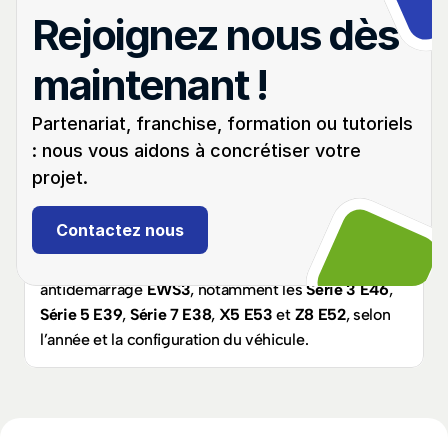
Non. Le système EWS3 ne permet pas de 
Rejoignez nous dès 
programmation OBD. Une intervention directe sur le 
module est obligatoire.
maintenant !
La procédure est-elle valable en perte 
totale de clé ?
Partenariat, franchise, formation ou tutoriels 
Oui. Cette méthode permet aussi bien l’ajout de clé 
: nous vous aidons à concrétiser votre 
que la programmation en perte totale, à condition 
projet.
d’extraire correctement les données EWS.
Quels modèles sont concernés par ce 
Contactez nous
tutoriel ?
Ce tutoriel concerne les BMW équipées du système 
antidémarrage 
EWS3
, notamment les 
Série 3 E46
, 
Série 5 E39
, 
Série 7 E38
, 
X5 E53
 et 
Z8 E52
, selon 
l’année et la configuration du véhicule.