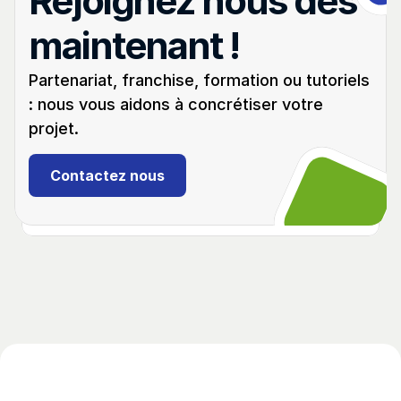
Rejoignez nous dès 
maintenant !
Partenariat, franchise, formation ou tutoriels 
: nous vous aidons à concrétiser votre 
projet.
Débutant
02:19
Clés VAG K-line avec Immobox
Contactez nous
(1995 – 2007)
Programmation d'un double de clé. Procédure 
avec Abrites AVDI