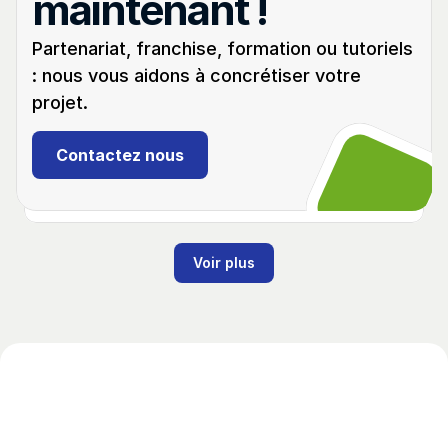
maintenant !
Partenariat, franchise, formation ou tutoriels 
: nous vous aidons à concrétiser votre 
projet.
Débutant
02:12
Renault Kangoo II
Contactez nous
(2007 - 2021)
Programmation d'un double de clé. Ajout de la 
clé avec Abrites AVDI
Voir plus