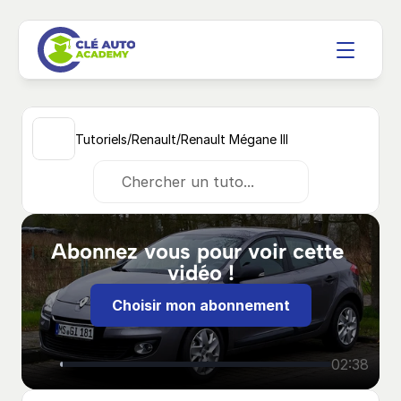
/
/
Tutoriels
Renault
Renault Mégane III
Chercher un tuto...
Abonnez vous pour voir cette 
vidéo !
Choisir mon abonnement
02:38