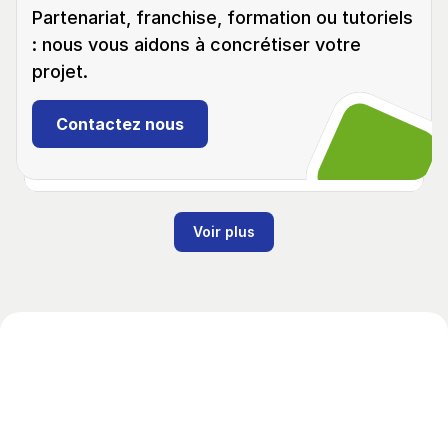
Partenariat, franchise, formation ou tutoriels 
: nous vous aidons à concrétiser votre 
projet.
Débutant
02:12
Renault Kangoo II
Contactez nous
(2007 - 2021)
Programmation d'un double de clé. Ajout de la 
clé avec Abrites AVDI
Voir plus