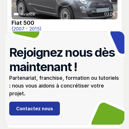
Avancé
03:08
Fiat 500
(2007 - 2015)
Programmation d'un double de clé. Ajout des 
clés avec Abrites AVDI
Rejoignez nous dès 
maintenant !
Partenariat, franchise, formation ou tutoriels 
: nous vous aidons à concrétiser votre 
projet.
Avancé
05:11
Fiat Tipo II
Contactez nous
(2015 - 2020)
Programmation d'un double de clé. Ajout des 
cartes avec Abrites AVDI