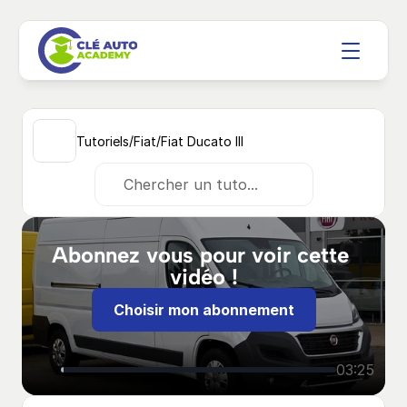
/
/
Tutoriels
Fiat
Fiat Ducato III
Chercher un tuto...
Abonnez vous pour voir cette 
vidéo !
Choisir mon abonnement
03:25