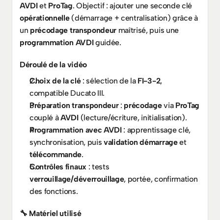
AVDI
 et 
ProTag
. Objectif : ajouter une seconde clé 
opérationnelle
 (démarrage + centralisation) grâce à 
un 
précodage transpondeur
 maîtrisé, puis une 
programmation AVDI
 guidée.
Déroulé de la vidéo
Choix de la clé
 : sélection de la 
FI-3-2
, 
compatible Ducato III.
Préparation transpondeur
 : 
précodage
 via 
ProTag
couplé à 
AVDI
 (lecture/écriture, initialisation).
Programmation avec AVDI
 : apprentissage clé, 
synchronisation, puis 
validation démarrage
 et 
télécommande
.
Contrôles finaux
 : tests 
verrouillage/déverrouillage
, portée, confirmation 
des fonctions.
🔧 Matériel utilisé