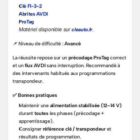
Clé FI-3-2
Abrites AVDI
ProTag
Matériel disponible sur 
cleauto.fr
.
📌 Niveau de difficulté : 
Avancé
La réussite repose sur un 
précodage ProTag
 correct 
et un 
flux AVDI
 sans interruption. Recommandé à 
des intervenants habitués aux programmations 
transpondeur.
✅ Bonnes pratiques
Maintenir une 
alimentation stabilisée (12–14 V)
durant 
toutes
 les phases (précodage + 
apprentissage).
Consigner 
référence clé / transpondeur
 et 
résultats de programmation.