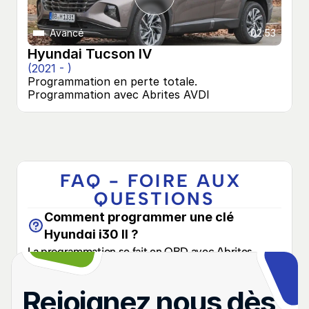
Avancé
02:53
Hyundai Tucson IV
(2021 - )
Programmation en perte totale. 
Programmation avec Abrites AVDI
FAQ - FOIRE AUX 
QUESTIONS
Comment programmer une clé 
Hyundai i30 II ?
La programmation se fait en OBD avec Abrites 
AVDI. Il suffit de sélectionner la clé HY-3-1 et de 
suivre les étapes guidées dans le menu Immobilizer.
Rejoignez nous dès 
Quelle clé utiliser pour Hyundai i30 II 