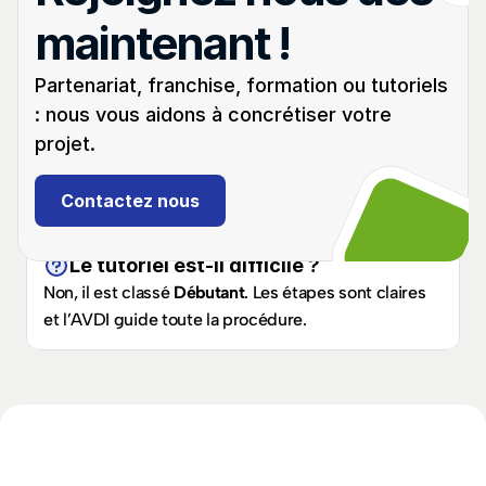
(2012–2015) ?
maintenant !
La clé compatible est la 
HY-3-1
, disponible sur 
cleauto.fr. Elle permet la création d’un double ou la 
Partenariat, franchise, formation ou tutoriels 
programmation en perte totale.
: nous vous aidons à concrétiser votre 
Peut-on programmer une clé en perte 
projet.
totale sur Hyundai i30 II ?
Oui, ce modèle accepte la programmation en perte 
Contactez nous
totale directement via OBD, sans démontage et 
sans précodage.
Le tutoriel est-il difficile ?
Non, il est classé 
Débutant
. Les étapes sont claires 
et l’AVDI guide toute la procédure.