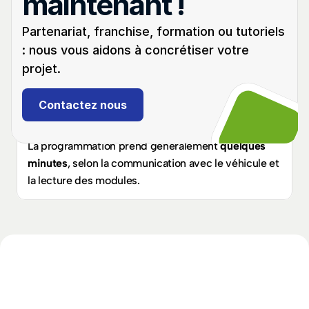
maintenant !
Freelander 2 produits entre 2006 et 2015.
Faut-il reprogrammer toutes les clés 
Partenariat, franchise, formation ou tutoriels 
lors de l’ajout ?
: nous vous aidons à concrétiser votre 
Non dans la majorité des cas : AVDI permet d’ajouter 
projet.
une clé sans supprimer celles déjà présentes, tant 
que la procédure est suivie correctement.
Contactez nous
Combien de temps dure la 
programmation avec Abrites ?
La programmation prend généralement 
quelques 
minutes
, selon la communication avec le véhicule et 
la lecture des modules.