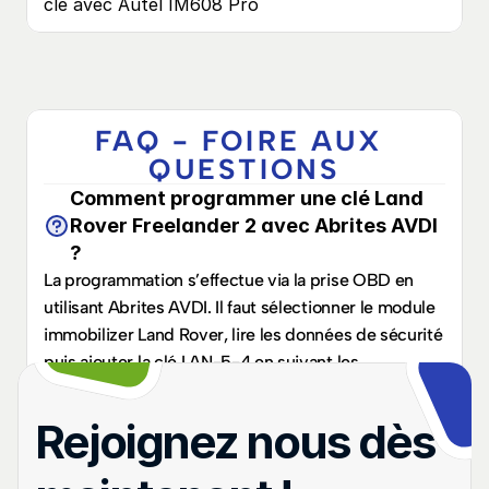
clé avec Autel IM608 Pro
FAQ - FOIRE AUX 
QUESTIONS
Comment programmer une clé Land 
Rover Freelander 2 avec Abrites AVDI 
?
La programmation s’effectue via la prise OBD en 
utilisant Abrites AVDI. Il faut sélectionner le module 
immobilizer Land Rover, lire les données de sécurité 
puis ajouter la clé LAN-5-4 en suivant les 
instructions affichées.
Quelle clé est compatible avec le 
Rejoignez nous dès 
Freelander 2 (2006–2015) ?
La clé compatible est la 
LAN-5-4
, conçue pour les 