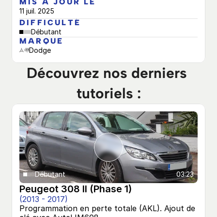
MIS À JOUR LE
11 juil. 2025
DIFFICULTÉ
Débutant
MARQUE
Dodge
Découvrez nos derniers 
tutoriels :
Débutant
03:23
Peugeot 308 II (Phase 1)
(2013 - 2017)
Programmation en perte totale (AKL). Ajout de 