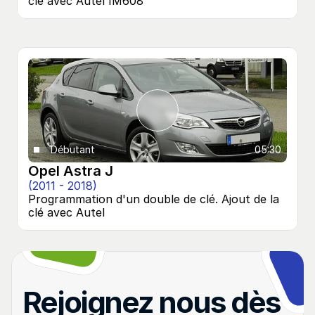
clé avec Autel IM608
Débutant
05:30
Opel Astra J
(2011 - 2018)
Programmation d'un double de clé. Ajout de la 
clé avec Autel
Nos autres tutoriels 
Dodge
Rejoignez nous dès 