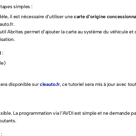
étapes simples :
èle, il est nécessaire d’utiliser une 
carte d’origine concessionna
auto.fr.
’outil Abrites permet d’ajouter la carte au système du véhicule et
isation.
l
 :
le)
era disponible sur 
cleauto.fr
, ce tutoriel sera mis à jour avec tou
ssible. La programmation via l’AVDI est simple et ne demande pa
butants.
 :