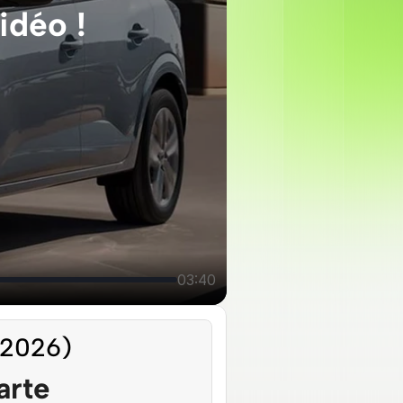
idéo !
03:40
 2026)
arte