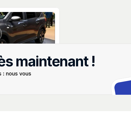
04:48
ès maintenant !
carte. Ajout des cartes 
s : nous vous 