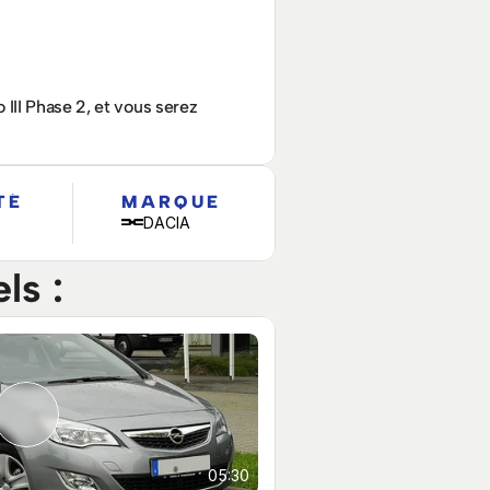
II Phase 2, et vous serez 
TÉ
MARQUE
DACIA
ls :
05:30